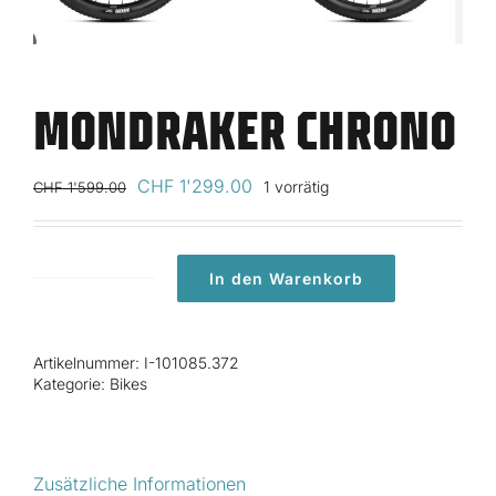
MONDRAKER CHRONO
Ursprünglicher
Aktueller
CHF
1'299.00
1 vorrätig
CHF
1'599.00
Preis
Preis
war:
ist:
CHF 1'599.00
CHF 1'299.00.
In den Warenkorb
Mondraker
Chrono
Menge
Artikelnummer:
I-101085.372
Kategorie:
Bikes
Zusätzliche Informationen