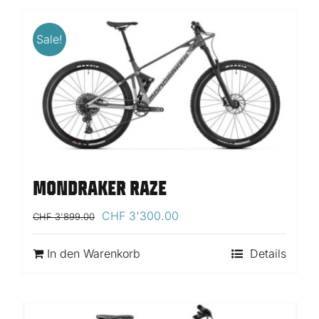
Sale!
MONDRAKER RAZE
Ursprünglicher
Aktueller
CHF
3'300.00
CHF
3'899.00
Preis
Preis
war:
ist:
In den Warenkorb
Details
CHF 3'899.00
CHF 3'300.00.