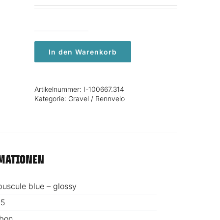
Preis
Preis
war:
ist:
CHF 2'799.00
CHF 2'379.00.
Lapierre
CROSSHILL
In den Warenkorb
CF
5.0
Menge
Artikelnummer:
I-100667.314
Kategorie:
Gravel / Rennvelo
RMATIONEN
puscule blue – glossy
25
bon