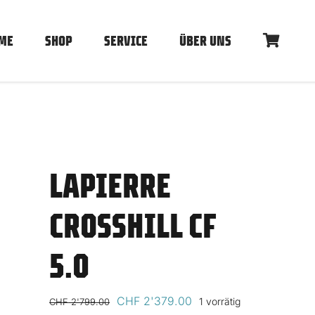
ME
SHOP
SERVICE
ÜBER UNS
LAPIERRE
CROSSHILL CF
5.0
Ursprünglicher
Aktueller
CHF
2'379.00
1 vorrätig
CHF
2'799.00