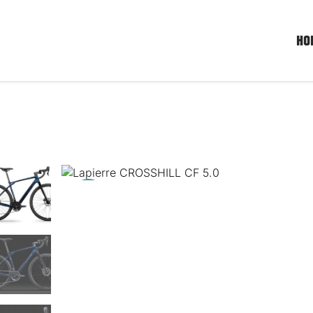
HO
Sale!